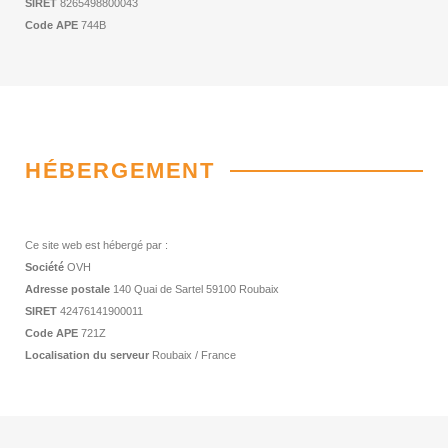
SIRET
8265498800043
Code APE
744B
HÉBERGEMENT
Ce site web est hébergé par :
Société
OVH
Adresse postale
140 Quai de Sartel 59100 Roubaix
SIRET
42476141900011
Code APE
721Z
Localisation du serveur
Roubaix / France