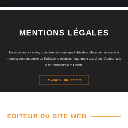
^
MENTIONS LÉGALES
En accédant à ce site, vous êtes informés que l’utilisation d’Internet nécessite le
respect d’un ensemble de législations relatives notamment aux droits d’auteur et à
la loi Informatique et Liberté.
Revenir au site internet
ÉDITEUR DU SITE WEB